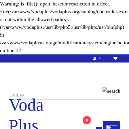
Warning
: is_file(): open_basedir restriction in effect.
File(/var/www/vodaplus/vodaplus.org/catalog/controller/exten
is not within the allowed path(s):
(/var/www/vodaplus:/usr/lib/php5:/usr/lib/php:/usr/bin/php)
in
/var/www/vodaplus/storage/modification/system/engine/actio
on line
32
Voda
Plus
0