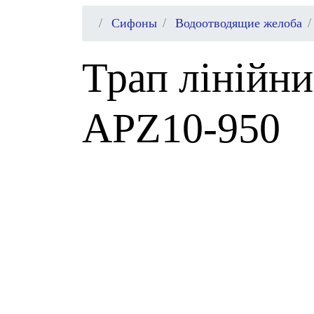
Сифоны
Водоотводящие желоба
Трап лінійни
APZ10-950