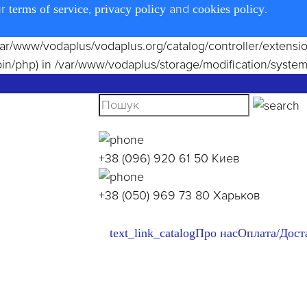
ur
,
and
.
terms of service
privacy policy
cookies policy
le(/var/www/vodaplus/vodaplus.org/catalog/controller/extens
bin/php) in
/var/www/vodaplus/storage/modification/system
+38 (096) 920 61 50
Киев
+38 (050) 969 73 80
Харьков
text_link_catalog
Про нас
Оплата/Дост