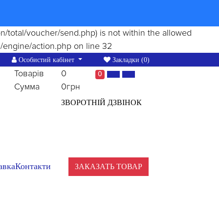
ion/total/voucher/send.php) is not within the allowed
/engine/action.php
on line
32
Особистий кабінет
Закладки (0)
Товарів
0
0
Сумма
0грн
ЗВОРОТНІЙ ДЗВІНОК
авка
Контакти
ЗАКАЗАТЬ ТОВАР