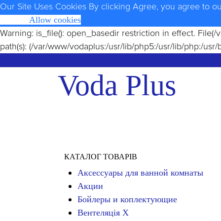
Our Site Uses Cookies
By clicking Agree, you agree to o
Opt Out
Allow cookies
Warning
: is_file(): open_basedir restriction in effect. Fi
path(s): (/var/www/vodaplus:/usr/lib/php5:/usr/lib/php:/usr/
Voda Plus
КАТАЛОГ ТОВАРІВ
Аксессуары для ванной комнаты
Акции
Бойлеры и коплектующие
Вентеляція Х