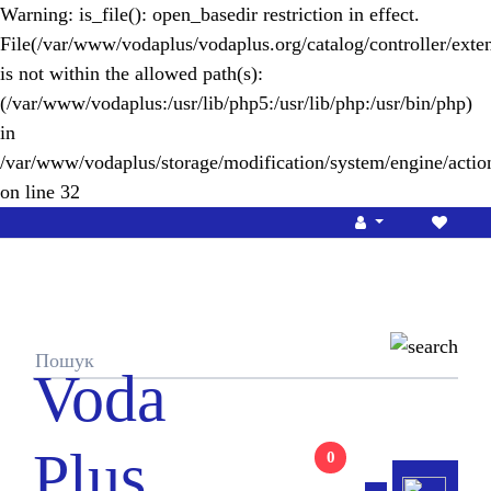
Warning
: is_file(): open_basedir restriction in effect.
File(/var/www/vodaplus/vodaplus.org/catalog/controller/exten
is not within the allowed path(s):
(/var/www/vodaplus:/usr/lib/php5:/usr/lib/php:/usr/bin/php)
in
/var/www/vodaplus/storage/modification/system/engine/actio
on line
32
Voda
Plus
0