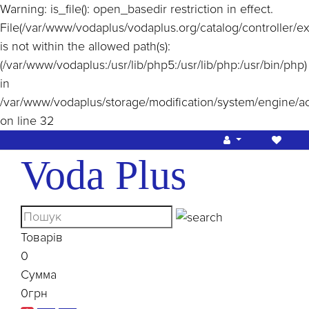
Warning
: is_file(): open_basedir restriction in effect.
File(/var/www/vodaplus/vodaplus.org/catalog/controller/e
is not within the allowed path(s):
(/var/www/vodaplus:/usr/lib/php5:/usr/lib/php:/usr/bin/php)
in
/var/www/vodaplus/storage/modification/system/engine/a
on line
32
Voda Plus
Товарів
0
Сумма
0грн