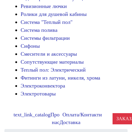
Ревизионные лючки
Ролики для душевой кабины
Система "Теплый пол"
Система полива
Системы фильтрации
Сифоны
Смесители и аксессуары
Сопутствующие материалы
Теплый пол: Электрический
Фитинги из латуни, никеля, хрома
Электроконвектора
Электротовары
text_link_catalog
Про
Оплата/
Контакти
ЗАКАЗ
нас
Доставка