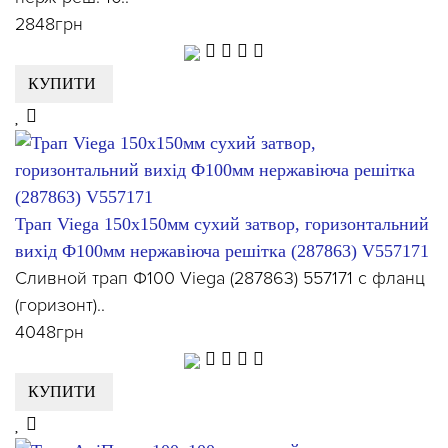
2848грн
КУПИТИ
Трап Viega 150x150мм сухий затвор, горизонтальний
вихід Ф100мм нержавіюча решітка (287863) V557171
Сливной трап Ф100 Viega (287863) 557171 с фланц
(горизонт)..
4048грн
КУПИТИ