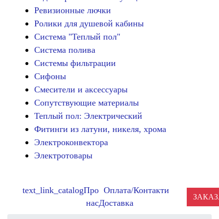
Ревизионные лючки
Ролики для душевой кабины
Система "Теплый пол"
Система полива
Системы фильтрации
Сифоны
Смесители и аксессуары
Сопутствующие материалы
Теплый пол: Электрический
Фитинги из латуни, никеля, хрома
Электроконвектора
Электротовары
text_link_catalog
Про
Оплата/
Контакти
ЗАКАЗ
нас
Доставка