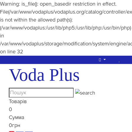
Warning
: is_file(): open_basedir restriction in effect.
File(/var/www/vodaplus/vodaplus.org/catalog/controller/e
is not within the allowed path(s):
(/var/www/vodaplus:/usr/lib/php5:/usr/lib/php:/usr/bin/php)
in
/var/www/vodaplus/storage/modification/system/engine/a
on line
32
Voda Plus
Товарів
0
Сумма
0грн