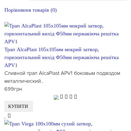
Порівняння товарів (0)
Трап AlcaPlast 105х105мм мокрий затвор,
горизонтальний вихід Ф50мм нержавіюча решітка
APV1
Сливной трап AlcaPlast APV1 боковым подводом
металлический..
699грн
КУПИТИ