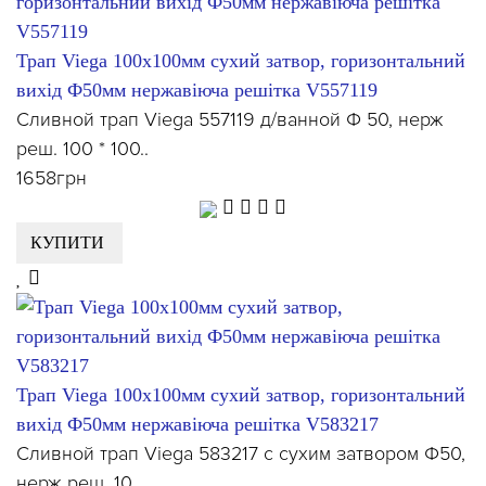
Трап Viega 100x100мм сухий затвор, горизонтальний
вихід Ф50мм нержавіюча решітка V557119
Сливной трап Viega 557119 д/ванной Ф 50, нерж
реш. 100 * 100..
1658грн
КУПИТИ
Трап Viega 100x100мм сухий затвор, горизонтальний
вихід Ф50мм нержавіюча решітка V583217
Сливной трап Viega 583217 с сухим затвором Ф50,
нерж реш. 10..