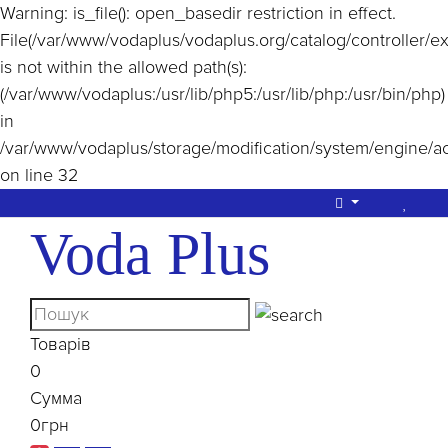
Warning
: is_file(): open_basedir restriction in effect.
File(/var/www/vodaplus/vodaplus.org/catalog/controller/e
is not within the allowed path(s):
(/var/www/vodaplus:/usr/lib/php5:/usr/lib/php:/usr/bin/php)
in
/var/www/vodaplus/storage/modification/system/engine/a
on line
32
Voda Plus
Товарів
0
Сумма
0грн