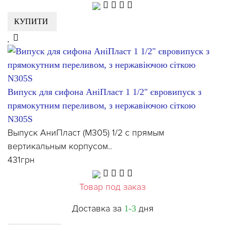
КУПИТИ
Випуск для сифона АніПласт 1 1/2" євровипуск з
прямокутним переливом, з нержавіючою сіткою
N305S
Выпуск АниПласт (М305) 1/2 с прямым
вертикальным корпусом..
431грн
Товар под заказ
Доставка за
дня
1-3