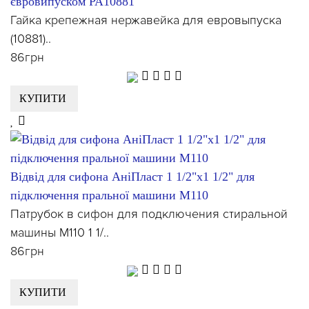
євровипуском PA10881
Гайка крепежная нержавейка для евровыпуска
(10881)..
86грн
КУПИТИ
Відвід для сифона АніПласт 1 1/2"х1 1/2" для
підключення пральної машини М110
Патрубок в сифон для подключения стиральной
машины М110 1 1/..
86грн
КУПИТИ