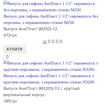
Випуск для сифона АніПласт 1 1/2" євровипуск без
перелива, з нержавіючою сіткою М250
Выпуск АниПласт (М250) 1/2..
473грн
КУПИТИ
Випуск для сифона АніПласт 1 1/2" євровипуск з
круглим переливом, з нержавіючою сіткою N320S
Выпуск АниПласт (М320S) 1/2 с круглый
вертикальный корпус..
385грн