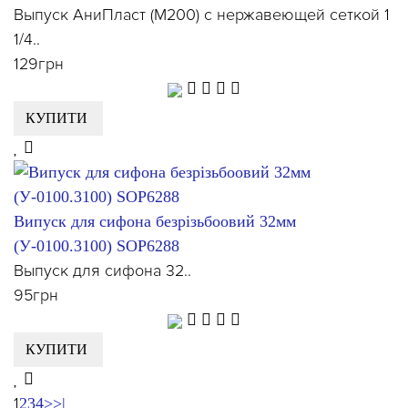
Выпуск АниПласт (М200) с нержавеющей сеткой 1
1/4..
129грн
КУПИТИ
Випуск для сифона безрізьбоовий 32мм
(У-0100.3100) SOP6288
Выпуск для сифона 32..
95грн
КУПИТИ
1
2
3
4
>
>|