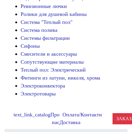
Ревизионные лючки
Ролики для душевой кабины
Система "Теплый пол"
Система полива
Системы фильтрации
Сифоны
Смесители и аксессуары
Сопутствующие материалы
Теплый пол: Электрический
Фитинги из латуни, никеля, хрома
Электроконвектора
Электротовары
text_link_catalog
Про
Оплата/
Контакти
ЗАКАЗ
нас
Доставка