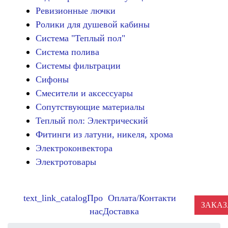
Ревизионные лючки
Ролики для душевой кабины
Система "Теплый пол"
Система полива
Системы фильтрации
Сифоны
Смесители и аксессуары
Сопутствующие материалы
Теплый пол: Электрический
Фитинги из латуни, никеля, хрома
Электроконвектора
Электротовары
text_link_catalog
Про
Оплата/
Контакти
ЗАКАЗ
нас
Доставка