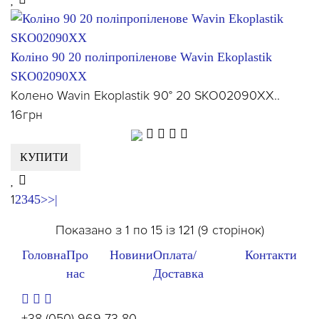
Коліно 90 20 поліпропіленове Wavin Ekoplastik
SKO02090XX
Колено Wavin Ekoplastik 90° 20 SKO02090XX..
16грн
КУПИТИ
1
2
3
4
5
>
>|
Показано з 1 по 15 із 121 (9 сторінок)
Головна
Про
Новини
Оплата/
Контакти
нас
Доставка
+38 (050) 969 73 80