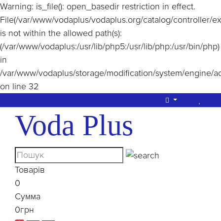
Warning
: is_file(): open_basedir restriction in effect.
File(/var/www/vodaplus/vodaplus.org/catalog/controller/e
is not within the allowed path(s):
(/var/www/vodaplus:/usr/lib/php5:/usr/lib/php:/usr/bin/php)
in
/var/www/vodaplus/storage/modification/system/engine/a
on line
32
Voda Plus
Товарів
0
Сумма
0грн