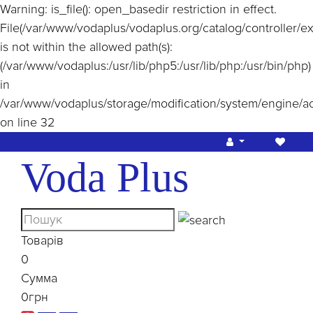
Warning
: is_file(): open_basedir restriction in effect.
File(/var/www/vodaplus/vodaplus.org/catalog/controller/e
is not within the allowed path(s):
(/var/www/vodaplus:/usr/lib/php5:/usr/lib/php:/usr/bin/php)
in
/var/www/vodaplus/storage/modification/system/engine/a
on line
32
Voda Plus
Товарів
0
Сумма
0грн