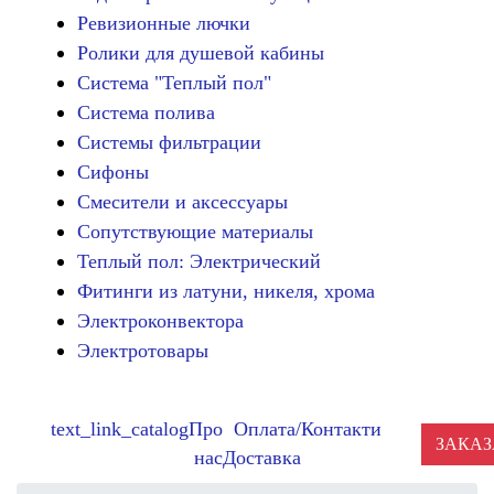
Ревизионные лючки
Ролики для душевой кабины
Система "Теплый пол"
Система полива
Системы фильтрации
Сифоны
Смесители и аксессуары
Сопутствующие материалы
Теплый пол: Электрический
Фитинги из латуни, никеля, хрома
Электроконвектора
Электротовары
text_link_catalog
Про
Оплата/
Контакти
ЗАКАЗ
нас
Доставка