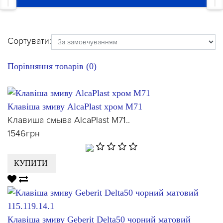
Сортувати:
Порівняння товарів (0)
Клавіша змиву AlcaPlast хром M71
Клавиша смыва AlcaPlast M71..
1546грн
КУПИТИ
Клавіша змиву Geberit Delta50 чорний матовий