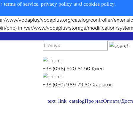
ur
,
and
.
terms of service
privacy policy
cookies policy
le(/var/www/vodaplus/vodaplus.org/catalog/controller/extens
bin/php) in
/var/www/vodaplus/storage/modification/system
+38 (096) 920 61 50
Киев
+38 (050) 969 73 80
Харьков
text_link_catalog
Про нас
Оплата/Дост