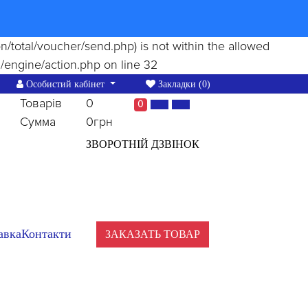
ion/total/voucher/send.php) is not within the allowed
/engine/action.php
on line
32
Особистий кабінет
Закладки (0)
Товарів
0
0
Сумма
0грн
ЗВОРОТНІЙ ДЗВІНОК
авка
Контакти
ЗАКАЗАТЬ ТОВАР