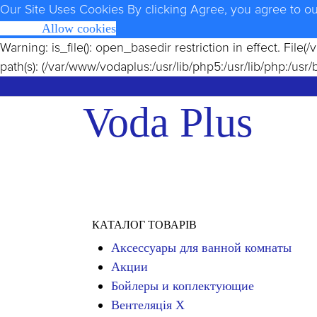
Our Site Uses Cookies
By clicking Agree, you agree to o
Opt Out
Allow cookies
Warning
: is_file(): open_basedir restriction in effect. Fi
path(s): (/var/www/vodaplus:/usr/lib/php5:/usr/lib/php:/usr/
Voda Plus
КАТАЛОГ ТОВАРІВ
Аксессуары для ванной комнаты
Акции
Бойлеры и коплектующие
Вентеляція Х