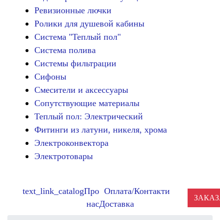
Ревизионные лючки
Ролики для душевой кабины
Система "Теплый пол"
Система полива
Системы фильтрации
Сифоны
Смесители и аксессуары
Сопутствующие материалы
Теплый пол: Электрический
Фитинги из латуни, никеля, хрома
Электроконвектора
Электротовары
text_link_catalog
Про
Оплата/
Контакти
ЗАКАЗ
нас
Доставка