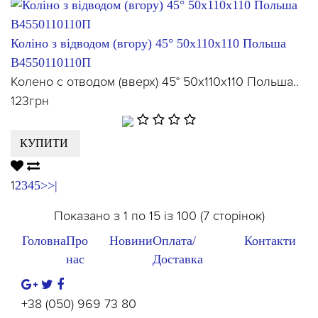
Коліно з відводом (вгору) 45° 50х110х110 Польша
В4550110110П
Колено с отводом (вверх) 45° 50х110х110 Польша..
123грн
КУПИТИ
1
2
3
4
5
>
>|
Показано з 1 по 15 із 100 (7 сторінок)
Головна
Про
Новини
Оплата/
Контакти
нас
Доставка
+38 (050) 969 73 80