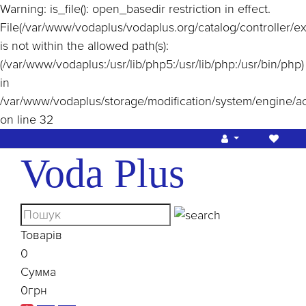
Warning
: is_file(): open_basedir restriction in effect.
File(/var/www/vodaplus/vodaplus.org/catalog/controller/e
is not within the allowed path(s):
(/var/www/vodaplus:/usr/lib/php5:/usr/lib/php:/usr/bin/php)
in
/var/www/vodaplus/storage/modification/system/engine/a
on line
32
Voda Plus
Товарів
0
Сумма
0грн