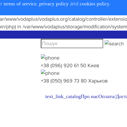
ur
,
and
.
terms of service
privacy policy
cookies policy
le(/var/www/vodaplus/vodaplus.org/catalog/controller/extens
bin/php) in
/var/www/vodaplus/storage/modification/system
+38 (096) 920 61 50
Киев
+38 (050) 969 73 80
Харьков
text_link_catalog
Про нас
Оплата/Дост