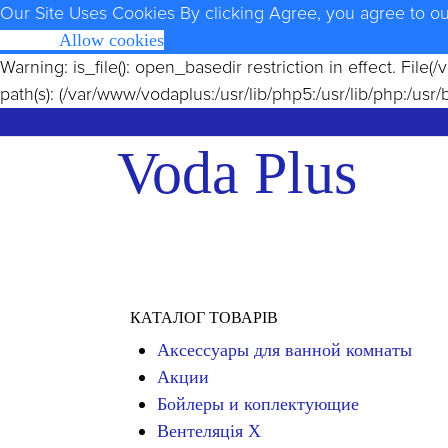
Our Site Uses Cookies
By clicking Agree, you agree to o
Opt Out
Allow cookies
Warning
: is_file(): open_basedir restriction in effect. Fi
path(s): (/var/www/vodaplus:/usr/lib/php5:/usr/lib/php:/usr/
Voda Plus
КАТАЛОГ ТОВАРІВ
Аксессуары для ванной комнаты
Акции
Бойлеры и коплектующие
Вентеляція Х