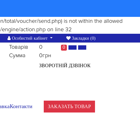
ion/total/voucher/send.php) is not within the allowed
/engine/action.php
on line
32
Особистий кабінет
Закладки (0)
Товарів
0
0
Сумма
0грн
ЗВОРОТНІЙ ДЗВІНОК
авка
Контакти
ЗАКАЗАТЬ ТОВАР