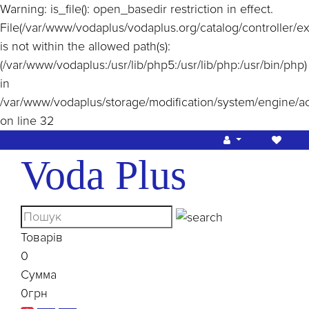
Warning
: is_file(): open_basedir restriction in effect.
File(/var/www/vodaplus/vodaplus.org/catalog/controller/e
is not within the allowed path(s):
(/var/www/vodaplus:/usr/lib/php5:/usr/lib/php:/usr/bin/php)
in
/var/www/vodaplus/storage/modification/system/engine/a
on line
32
Voda Plus
Товарів
0
Сумма
0грн