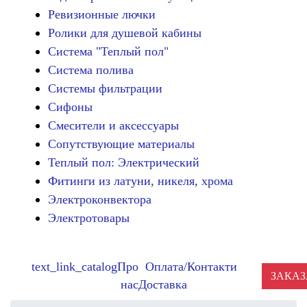
Ревизионные лючки
Ролики для душевой кабины
Система "Теплый пол"
Система полива
Системы фильтрации
Сифоны
Смесители и аксессуары
Сопутствующие материалы
Теплый пол: Электрический
Фитинги из латуни, никеля, хрома
Электроконвектора
Электротовары
text_link_catalog
Про
Оплата/
Контакти
ЗАКАЗ
нас
Доставка