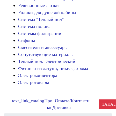
Ревизионные лючки
Ролики для душевой кабины
Система "Теплый пол"
Система полива
Системы фильтрации
Сифоны
Смесители и аксессуары
Сопутствующие материалы
Теплый пол: Электрический
Фитинги из латуни, никеля, хрома
Электроконвектора
Электротовары
text_link_catalog
Про
Оплата/
Контакти
ЗАКАЗ
нас
Доставка