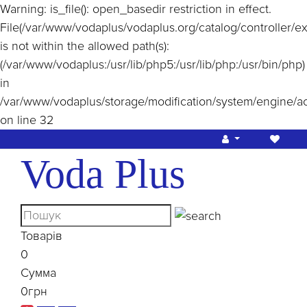
Warning
: is_file(): open_basedir restriction in effect.
File(/var/www/vodaplus/vodaplus.org/catalog/controller/e
is not within the allowed path(s):
(/var/www/vodaplus:/usr/lib/php5:/usr/lib/php:/usr/bin/php)
in
/var/www/vodaplus/storage/modification/system/engine/a
on line
32
Voda Plus
Товарів
0
Сумма
0грн