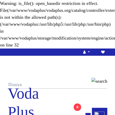
Warning
: is_file(): open_basedir restriction in effect.
File(/var/www/vodaplus/vodaplus.org/catalog/controller/exten
is not within the allowed path(s):
(/var/www/vodaplus:/usr/lib/php5:/usr/lib/php:/usr/bin/php)
in
/var/www/vodaplus/storage/modification/system/engine/actio
on line
32
Voda
Plus
0