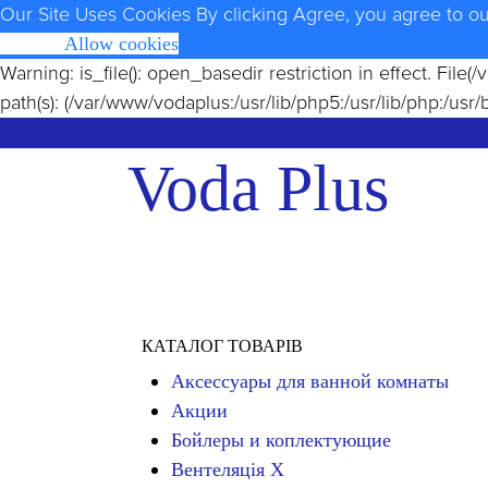
Our Site Uses Cookies
By clicking Agree, you agree to o
Opt Out
Allow cookies
Warning
: is_file(): open_basedir restriction in effect. Fi
path(s): (/var/www/vodaplus:/usr/lib/php5:/usr/lib/php:/usr/
Voda Plus
КАТАЛОГ ТОВАРІВ
Аксессуары для ванной комнаты
Акции
Бойлеры и коплектующие
Вентеляція Х