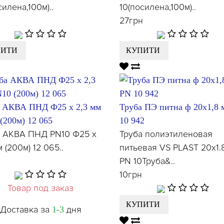
силена,100м)..
10(посилена,100м)..
27грн
ПИТИ
КУПИТИ
 АКВА ПНД Ф25 х 2,3 мм
Труба ПЭ питна ф 20х1,8
(200м) 12 065
10 942
а АКВА ПНД PN10 Ф25 х
Труба полиэтиленовая
м (200м) 12 065..
питьевая VS PLAST 20х1.
PN 10Труба&..
10грн
Товар под заказ
КУПИТИ
Доставка за
дня
1-3