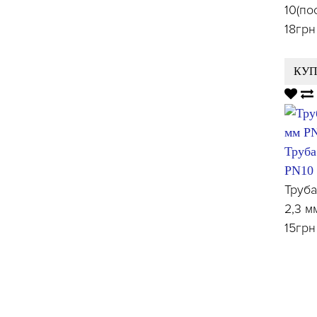
10(по
18грн
КУ
Труба
PN10 
Труб
2,3 м
15грн