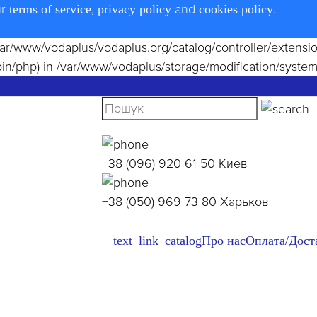
ur
,
and
.
terms of service
privacy policy
cookies policy
le(/var/www/vodaplus/vodaplus.org/catalog/controller/extens
bin/php) in
/var/www/vodaplus/storage/modification/system
+38 (096) 920 61 50
Киев
+38 (050) 969 73 80
Харьков
text_link_catalog
Про нас
Оплата/Дост