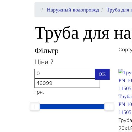
Наружный водопровод
Труба для 
Труба для н
Фільтр
Сорту
Ціна
?
OK
грн.
Труба
PN 10
11505
Труба
20x1.