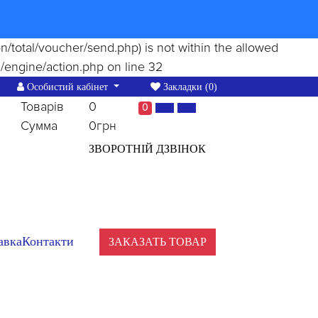
ion/total/voucher/send.php) is not within the allowed
/engine/action.php
on line
32
Особистий кабінет
Закладки (0)
Товарів
0
0
Сумма
0грн
ЗВОРОТНІЙ ДЗВІНОК
авка
Контакти
ЗАКАЗАТЬ ТОВАР